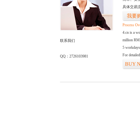
具体交易
我要
Process Ov
4.cn is a w
million RMB
联系我们
5 workdays
For detaile
QQ：2726103981
BUY 