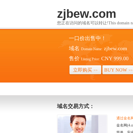
zjbew.com
您正在访问的域名可以转让!This domain name i
一口价出售中！
域名
zjbew.com
Domain Name:
售价
CNY 999.00
Listing Price:
立即购买
BUY NOW
>>
>>
域名交易方式：
通过金名网(
金名网(4
简单、安