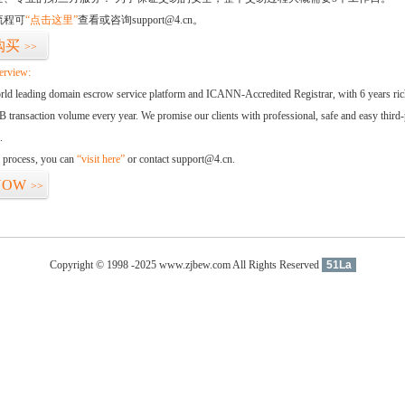
流程可
“点击这里”
查看或咨询support@4.cn。
购买
>>
erview:
orld leading domain escrow service platform and ICANN-Accredited Registrar, with 6 years ri
 transaction volume every year. We promise our clients with professional, safe and easy third-
.
d process, you can
“visit here”
or contact support@4.cn.
NOW
>>
Copyright © 1998 -2025 www.zjbew.com All Rights Reserved
51La